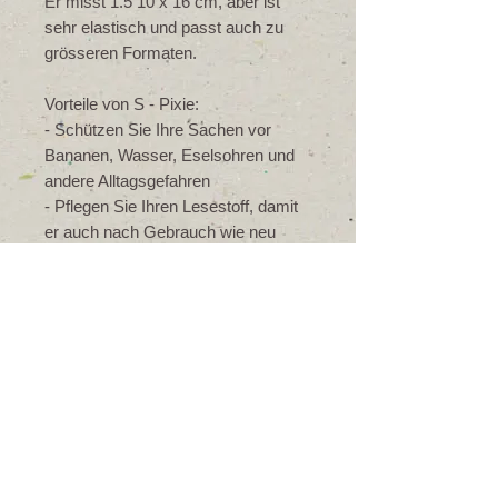
Er misst 1.5 10 x 16 cm, aber ist 
sehr elastisch und passt auch zu 
grösseren Formaten.
Vorteile von S - Pixie: 
- Schützen Sie Ihre Sachen vor  
Bananen, Wasser, Eselsohren und 
andere Alltagsgefahren
- Pflegen Sie Ihren Lesestoff, damit 
er auch nach Gebrauch wie neu 
aussieht
- Halten Sie Ihre Dinge beisammen – 
auch bei Meetings und 
Ausstellungen
Details
Alle Grössen von The Bookwrap werden
mit orangefarbenen Faden gemacht und
stabilisierend Orange Elastikband auf der